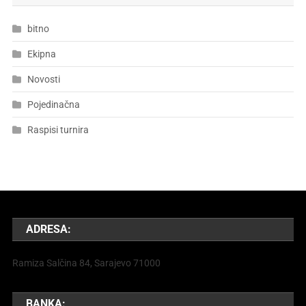
bitno
Ekipna
Novosti
Pojedinačna
Raspisi turnira
ADRESA:
Ramiza Salčina 84, Sarajevo 71000
BANKA: