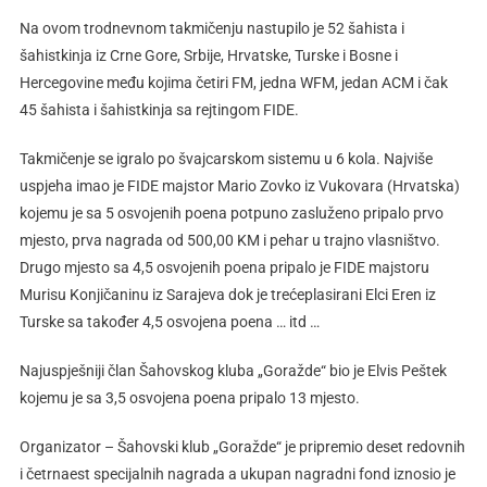
Na ovom trodnevnom takmičenju nastupilo je 52 šahista i
šahistkinja iz Crne Gore, Srbije, Hrvatske, Turske i Bosne i
Hercegovine među kojima četiri FM, jedna WFM, jedan ACM i čak
45 šahista i šahistkinja sa rejtingom FIDE.
Takmičenje se igralo po švajcarskom sistemu u 6 kola. Najviše
uspjeha imao je FIDE majstor Mario Zovko iz Vukovara (Hrvatska)
kojemu je sa 5 osvojenih poena potpuno zasluženo pripalo prvo
mjesto, prva nagrada od 500,00 KM i pehar u trajno vlasništvo.
Drugo mjesto sa 4,5 osvojenih poena pripalo je FIDE majstoru
Murisu Konjičaninu iz Sarajeva dok je trećeplasirani Elci Eren iz
Turske sa također 4,5 osvojena poena … itd …
Najuspješniji član Šahovskog kluba „Goražde“ bio je Elvis Peštek
kojemu je sa 3,5 osvojena poena pripalo 13 mjesto.
Organizator – Šahovski klub „Goražde“ je pripremio deset redovnih
i četrnaest specijalnih nagrada a ukupan nagradni fond iznosio je