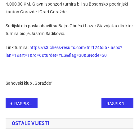
4.000,00 KM. Glavni sponzori turnira bili su Bosansko-podrinjski
kanton Goražde i Grad Goražde.
Sudijski dio posla obavili su Bajro Obuća i Lazar Stavnjak a direktor
turnira bio je Jasmin Sadiković.
Link turnira:
https://s3.chess-results.com/tnr1246557.aspx?
lan=1&art=1&rd=6&turdet=YES&flag=30&SNode=S0
Šahovski klub „Goražde“
RASPIS 5. MMT Tešanj Open 2025
RASPIS 18. „Šahovske nade BiH“
OSTALE VIJESTI