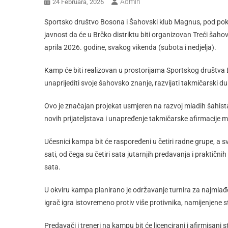
Admin
24 Februara, 2026
Sportsko društvo Bosona i Šahovski klub Magnus, pod pokr
javnost da će u Brčko distriktu biti organizovan Treći šaho
aprila 2026. godine, svakog vikenda (subota i nedjelja).
Kamp će biti realizovan u prostorijama Sportskog društva Bos
unaprijediti svoje šahovsko znanje, razvijati takmičarski du
Ovo je značajan projekat usmjeren na razvoj mladih šahista
novih prijateljstava i unapređenje takmičarske afirmacije m
Učesnici kampa bit će raspoređeni u četiri radne grupe, a
sati, od čega su četiri sata jutarnjih predavanja i praktični
sata.
U okviru kampa planirano je održavanje turnira za najmlađe
igrač igra istovremeno protiv više protivnika, namijenjene 
Predavači i treneri na kampu bit će licencirani i afirmisani st