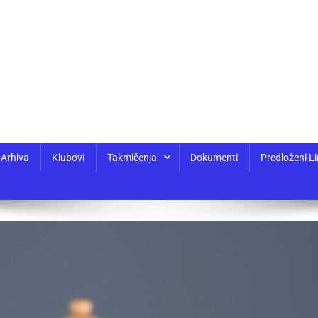
Arhiva
Klubovi
Takmičenja
Dokumenti
Predloženi Li