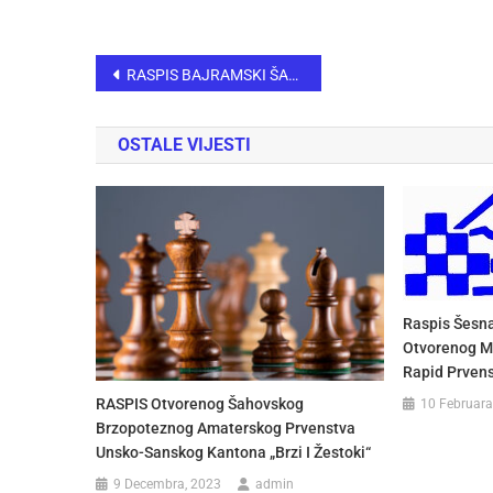
RASPIS BAJRAMSKI ŠAHOVSKI TURNIR SARAJEVO, 22.mart 2026. godine
OSTALE VIJESTI
Raspis Šesn
Otvorenog M
Rapid Prven
RASPIS Otvorenog Šahovskog
10 Februara
Brzopoteznog Amaterskog Prvenstva
Unsko-Sanskog Kantona „Brzi I Žestoki“
9 Decembra, 2023
admin