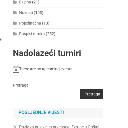
Ekipna
(21)
Novosti
(103)
Pojedinačna
(13)
Raspisi turnira
(252)
e
Nadolazeći turniri
There are no upcoming events.
Pretraga
Pretraga
POSLJEDNJE VIJESTI
Poziv za prijave na prvenstvo Evrope u Grčkoj,