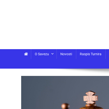
O Savezu
Novosti
Raspis Turnira