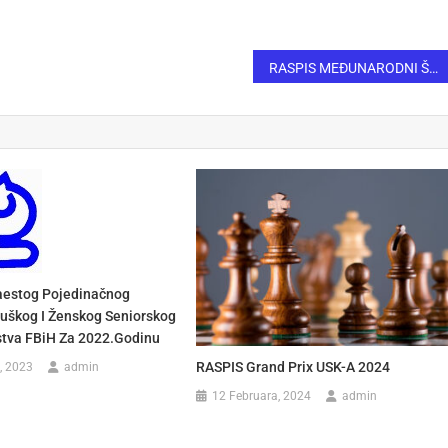
RASPIS MEĐUNARODNI ŠAHOVSKI TURNIR „DISTRIKT OPEN 2026“
aestog Pojedinačnog
uškog I Ženskog Seniorskog
stva FBiH Za 2022.godinu
RASPIS Grand Prix USK-A 2024
, 2023
admin
12 Februara, 2024
admin