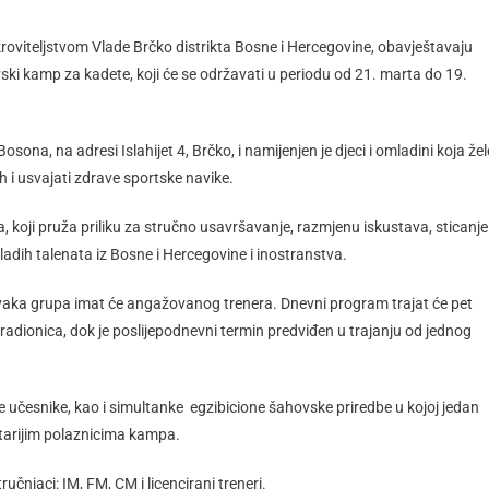
oviteljstvom Vlade Brčko distrikta Bosne i Hercegovine, obavještavaju
vski kamp za kadete, koji će se održavati u periodu od 21. marta do 19.
ona, na adresi Islahijet 4, Brčko, i namijenjen je djeci i omladini koja žel
h i usvajati zdrave sportske navike.
, koji pruža priliku za stručno usavršavanje, razmjenu iskustava, sticanje
ladih talenata iz Bosne i Hercegovine i inostranstva.
 svaka grupa imat će angažovanog trenera. Dnevni program trajat će pet
h radionica, dok je poslijepodnevni termin predviđen u trajanju od jednog
 učesnike, kao i simultanke egzibicione šahovske priredbe u kojoj jedan
starijim polaznicima kampa.
ručnjaci: IM, FM, CM i licencirani treneri.