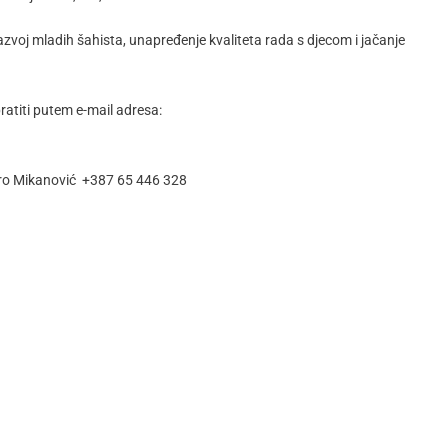
azvoj mladih šahista, unapređenje kvaliteta rada s djecom i jačanje
ratiti putem e-mail adresa:
dro Mikanović +387 65 446 328