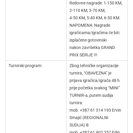
Redovne nagrade: 1-150 KM,
2-110 KM, 3-70 KM,
4-50 KM, 5-40 KM, 6-30 KM.
NAPOMENA: Nagrade
igračicama/igračima će biti
isplaćene gotovinski
nakon završetka GRAND
PRIX SERIJE !!!
Turnirski program:
Zbog tehničke organizacije
turnira, “OBAVEZNA” je
prijava igračica/igrača 48 h
prije početka svakog “MINI”
TURNIR-a, putem sudija
turnira:
mob. +387 61 314 193 Ervin
Smajić (REGIONALNI
SUDIJA) ili
mob. +387 61 902 257 Edin