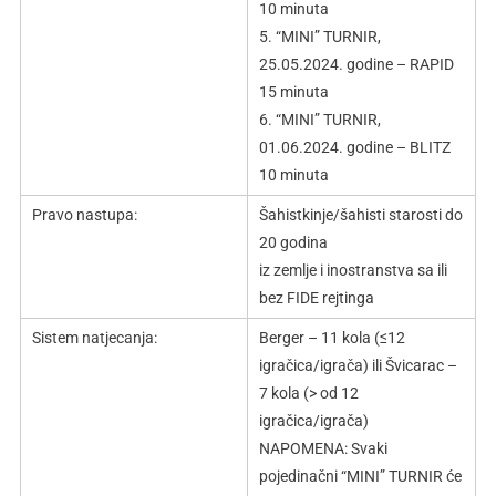
10 minuta
5. “MINI” TURNIR,
25.05.2024. godine – RAPID
15 minuta
6. “MINI” TURNIR,
01.06.2024. godine – BLITZ
10 minuta
Pravo nastupa:
Šahistkinje/šahisti starosti do
20 godina
iz zemlje i inostranstva sa ili
bez FIDE rejtinga
Sistem natjecanja:
Berger – 11 kola (≤12
igračica/igrača) ili Švicarac –
7 kola (> od 12
igračica/igrača)
NAPOMENA: Svaki
pojedinačni “MINI” TURNIR će