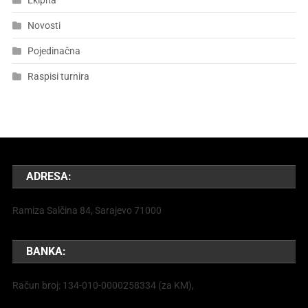
Ekipna
Novosti
Pojedinačna
Raspisi turnira
ADRESA:
Ramiza Salčina 84, Sarajevo 71000
BANKA:
Račun broj: 134-010-0000258334 (za KM),