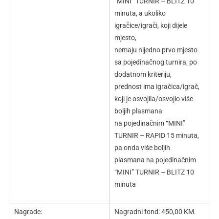
“MINI” TURNIR – BLITZ 10
minuta, a ukoliko
igračice/igrači, koji dijele
mjesto,
nemaju nijedno prvo mjesto
sa pojedinačnog turnira, po
dodatnom kriteriju,
prednost ima igračica/igrač,
koji je osvojila/osvojio više
boljih plasmana
na pojedinačnim “MINI”
TURNIR – RAPID 15 minuta,
pa onda više boljih
plasmana na pojedinačnim
“MINI” TURNIR – BLITZ 10
minuta
Nagrade:
Nagradni fond:
450,00 KM.