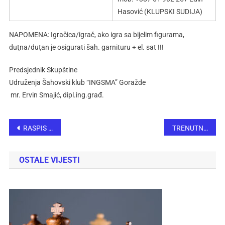
Hasović (KLUPSKI SUDIJA)
NAPOMENA: Igračica/igrač, ako igra sa bijelim figurama,
duţna/duţan je osigurati šah. garnituru + el. sat !!!
Predsjednik Skupštine
Udruženja Šahovski klub “INGSMA” Goražde
mr. Ervin Smaji
ć
, dipl.ing.gra
đ.
RASPIS 1. AMATERSKI BLITZ TURNIR U ŠAHU – INGSMA 2024
TRENUTNI POREDAK 1. GRAND PRIX SERIJE “MINI” TURNIRA U ŠAHU – INGSMA 2024, POSLIJE ODIGRANOG 2. “MINI” TURNIRA (04.05.2024. godine)
OSTALE VIJESTI