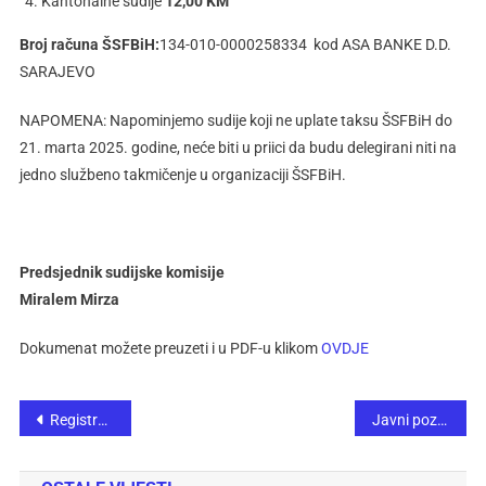
Kantonalne sudije
12,00 KM
Broj računa ŠSFBiH:
134-010-0000258334 kod ASA BANKE D.D.
SARAJEVO
NAPOMENA: Napominjemo sudije koji ne uplate taksu ŠSFBiH do
21. marta 2025. godine, neće biti u priici da budu delegirani niti na
jedno službeno takmičenje u organizaciji ŠSFBiH.
Predsjednik sudijske komisije
Miralem Mirza
Dokumenat možete preuzeti i u PDF-u klikom
OVDJE
Registracija klubova za 2025. godinu
Javni pozivi oko organizacije takmičenja na nivou Šahovskog saveza Federacije Bosne i Hercegovine