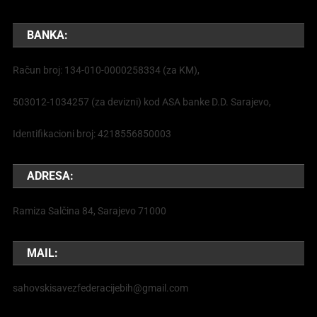
BANKA:
Račun broj: 134-010-0000258334 (za KM),
503012-1034257 (za devizni) kod ASA banke D.D. Sarajevo,
Identifikacioni broj: 4218556850003
ADRESA:
Ramiza Salčina 84, Sarajevo 71000
MAIL:
sahovskisavezfederacijebih@gmail.com