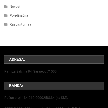
Novosti
Pojedinačna
Raspisi turnira
ADRESA:
Ramiza Salčina 84, Sarajevo 71000
BANKA:
Račun broj: 134-010-0000258334 (za KM),